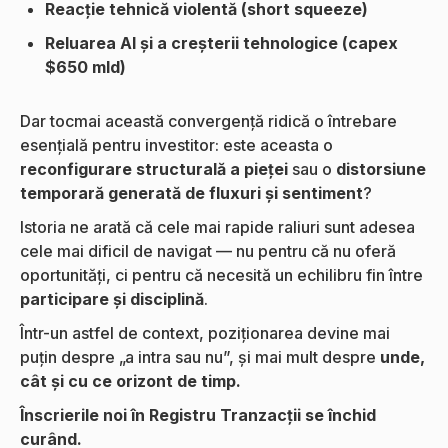
Reacție tehnică violentă (short squeeze)
Reluarea AI și a creșterii tehnologice (capex
$650 mld)
Dar tocmai această convergență ridică o întrebare
esențială pentru investitor: este aceasta o
reconfigurare structurală a pieței
sau o
distorsiune
temporară generată de fluxuri și sentiment
?
Istoria ne arată că cele mai rapide raliuri sunt adesea
cele mai dificil de navigat — nu pentru că nu oferă
oportunități, ci pentru că necesită un echilibru fin între
participare și disciplină
.
Într-un astfel de context, poziționarea devine mai
puțin despre „a intra sau nu”, și mai mult despre
unde,
cât și cu ce orizont de timp.
Înscrierile noi în Registru Tranzacții se închid
curând.