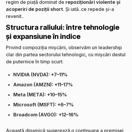
regim de piață dominat de
repoziționări violente și
acoperiri de poziții short
. Și iată..ce repede și-a
revenit..
Structura raliului: între tehnologie
și expansiune în indice
Privind compoziția mișcării, observăm un leadership
clar din partea sectorului tehnologic, cu mișcări destul
de puternice în timp scurt:
NVIDIA (NVDA): +7–11%
Amazon (AMZN): +11–17%
Meta (META): +10–15%
Microsoft (MSFT): +6–7%
Broadcom (AVGO): +12–16%
Această dinamică sugerează o continuare a premisei