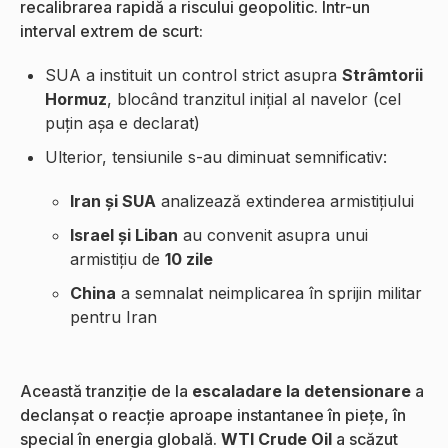
recalibrarea rapidă a riscului geopolitic. Într-un
interval extrem de scurt:
SUA a instituit un control strict asupra
Strâmtorii
Hormuz
, blocând tranzitul inițial al navelor (cel
puțin așa e declarat)
Ulterior, tensiunile s-au diminuat semnificativ:
Iran și SUA
analizează extinderea armistițiului
Israel și Liban
au convenit asupra unui
armistițiu de
10 zile
China
a semnalat neimplicarea în sprijin militar
pentru Iran
Această tranziție de la
escaladare la detensionare
a
declanșat o reacție aproape instantanee în piețe, în
special în energia globală.
WTI Crude Oil
a scăzut