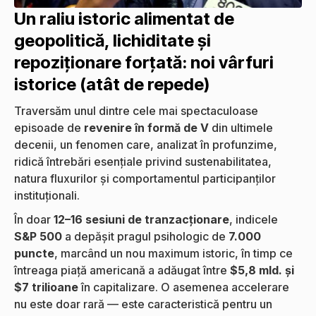
Un raliu istoric alimentat de
geopolitică, lichiditate și
repoziționare forțată: noi vârfuri
istorice (atât de repede)
Traversăm unul dintre cele mai spectaculoase
episoade de
revenire în formă de V
din ultimele
decenii, un fenomen care, analizat în profunzime,
ridică întrebări esențiale privind sustenabilitatea,
natura fluxurilor și comportamentul participanților
instituționali.
În doar
12–16 sesiuni de tranzacționare
, indicele
S&P 500
a depășit pragul psihologic de
7.000
puncte
, marcând un nou maximum istoric, în timp ce
întreaga piață americană a adăugat între
$5,8 mld. și
$7 trilioane
în capitalizare. O asemenea accelerare
nu este doar rară — este caracteristică pentru un