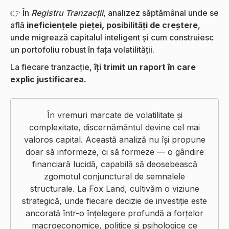
👉 În
Registru Tranzacții
, analizez săptămânal unde se
află
ineficiențele pieței, posibilități de creștere
,
unde migrează capitalul inteligent și cum construiesc
un portofoliu robust în fața volatilității.
La fiecare tranzacție,
îți trimit un raport în care
explic justificarea.
În vremuri marcate de volatilitate și
complexitate, discernământul devine cel mai
valoros capital. Această analiză nu își propune
doar să informeze, ci să formeze — o gândire
financiară lucidă, capabilă să deosebească
zgomotul conjunctural de semnalele
structurale. La Fox Land, cultivăm o viziune
strategică, unde fiecare decizie de investiție este
ancorată într-o înțelegere profundă a forțelor
macroeconomice, politice și psihologice ce