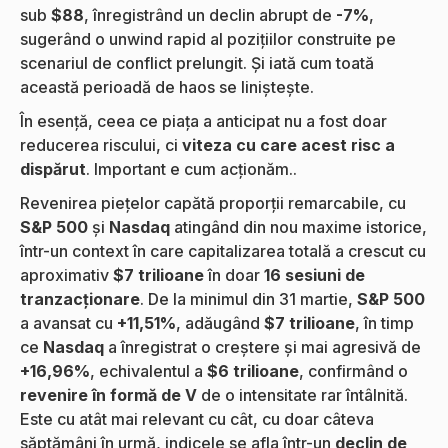
sub
$88
, înregistrând un declin abrupt de
-7%
,
sugerând o unwind rapid al pozițiilor construite pe
scenariul de conflict prelungit. Și iată cum toată
această perioadă de haos se liniștește.
În esență, ceea ce piața a anticipat nu a fost doar
reducerea riscului, ci
viteza cu care acest risc a
dispărut
. Important e cum acționăm..
Revenirea piețelor capătă proporții remarcabile, cu
S&P 500
și
Nasdaq
atingând din nou maxime istorice,
într-un context în care capitalizarea totală a crescut cu
aproximativ
$7 trilioane
în doar
16 sesiuni de
tranzacționare
. De la minimul din 31 martie,
S&P 500
a avansat cu
+11,51%
, adăugând
$7 trilioane
, în timp
ce
Nasdaq
a înregistrat o creștere și mai agresivă de
+16,96%
, echivalentul a
$6 trilioane
, confirmând o
revenire în formă de V
de o intensitate rar întâlnită.
Este cu atât mai relevant cu cât, cu doar câteva
săptămâni în urmă, indicele se afla într-un
declin de