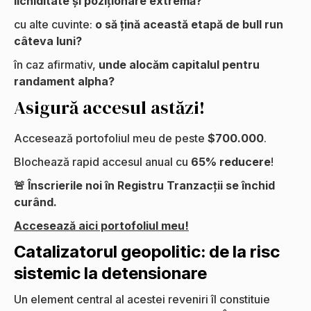
lichiditate și poziționare extremă?
cu alte cuvinte:
o să țină această etapă de bull run
câteva luni?
în caz afirmativ,
unde alocăm capitalul pentru
randament alpha?
Asigură accesul astăzi!
Accesează portofoliul meu de peste
$700.000
.
Blochează rapid accesul anual cu
65% reducere
!
🚨 Înscrierile noi în Registru Tranzacții se închid
curând.
Accesează aici portofoliul meu!
Catalizatorul geopolitic: de la risc
sistemic la detensionare
Un element central al acestei reveniri îl constituie