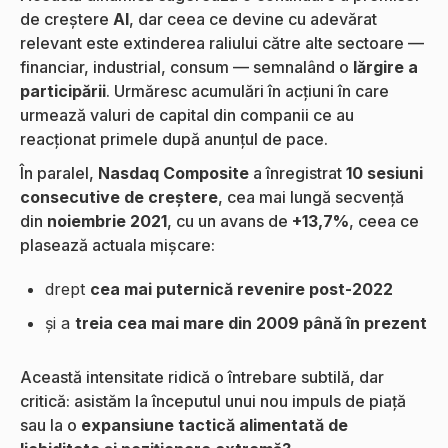
de creștere
AI
, dar ceea ce devine cu adevărat
relevant este extinderea raliului către alte sectoare —
financiar, industrial, consum — semnalând o
lărgire a
participării
. Urmăresc acumulări în acțiuni în care
urmează valuri de capital din companii ce au
reacționat primele după anunțul de pace.
În paralel,
Nasdaq Composite
a înregistrat
10 sesiuni
consecutive de creștere
, cea mai lungă secvență
din
noiembrie 2021
, cu un avans de
+13,7%
, ceea ce
plasează actuala mișcare:
drept
cea mai puternică revenire post-2022
și a
treia cea mai mare din 2009 până în prezent
Această intensitate ridică o întrebare subtilă, dar
critică: asistăm la începutul unui nou impuls de piață
sau la o
expansiune tactică alimentată de