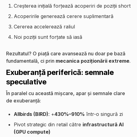
Creșterea inițială forțează acoperiri de poziții short
Acoperirile generează cerere suplimentară
Cererea accelerează raliul
Noi poziții sunt forțate să iasă
Rezultatul? O piață care avansează nu doar pe bază
fundamentală, ci prin
mecanica poziționării extreme
.
Exuberanță periferică: semnale
speculative
În paralel cu această mișcare, apar și semnale clare
de exuberanță:
Allbirds (BIRD)
: +
430%–910%
într-o singură zi
Pivot strategic din retail către
infrastructură AI
(GPU compute)