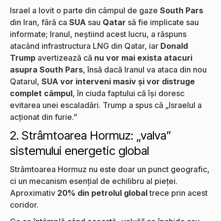
Israel a lovit o parte din câmpul de gaze
South Pars
din Iran, fără ca
SUA
sau
Qatar
să fie implicate sau
informate; Iranul, neștiind acest lucru, a răspuns
atacând infrastructura LNG din Qatar, iar
Donald
Trump
avertizează că
nu vor mai exista atacuri
asupra South Pars
, însă dacă Iranul va ataca din nou
Qatarul,
SUA vor interveni masiv și vor distruge
complet câmpul
, în ciuda faptului că își doresc
evitarea unei escaladări. Trump a spus că „Israelul a
acționat din furie.”
2. Strâmtoarea Hormuz: „valva”
sistemului energetic global
Strâmtoarea Hormuz nu este doar un punct geografic,
ci un mecanism esențial de echilibru al pieței.
Aproximativ
20% din petrolul global
trece prin acest
coridor.