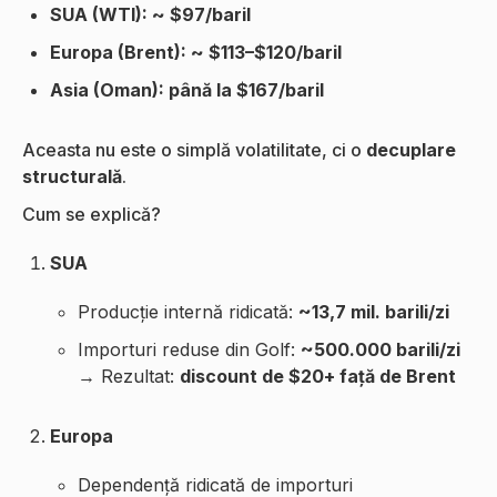
SUA (WTI): ~ $97/baril
Europa (Brent): ~ $113–$120/baril
Asia (Oman): până la $167/baril
Aceasta nu este o simplă volatilitate, ci o
decuplare
structurală
.
Cum se explică?
SUA
Producție internă ridicată:
~13,7 mil. barili/zi
Importuri reduse din Golf:
~500.000 barili/zi
→ Rezultat:
discount de $20+ față de Brent
Europa
Dependență ridicată de importuri