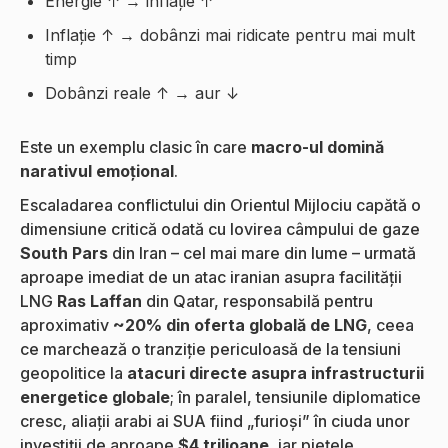
Energie ↑ → inflație ↑
Inflație ↑ → dobânzi mai ridicate pentru mai mult
timp
Dobânzi reale ↑ → aur ↓
Este un exemplu clasic în care
macro-ul domină
narativul emoțional
.
Escaladarea conflictului din Orientul Mijlociu capătă o
dimensiune critică odată cu lovirea câmpului de gaze
South Pars
din Iran – cel mai mare din lume – urmată
aproape imediat de un atac iranian asupra facilității
LNG
Ras Laffan
din Qatar, responsabilă pentru
aproximativ
~20% din oferta globală de LNG
, ceea
ce marchează o tranziție periculoasă de la tensiuni
geopolitice la
atacuri directe asupra infrastructurii
energetice globale
; în paralel, tensiunile diplomatice
cresc, aliații arabi ai SUA fiind „furioși” în ciuda unor
investiții de aproape
$4 trilioane
, iar piețele