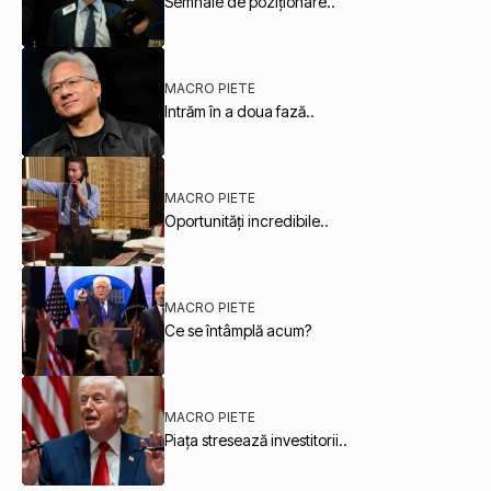
Semnale de poziționare..
MACRO PIETE
Intrăm în a doua fază..
MACRO PIETE
Oportunități incredibile..
MACRO PIETE
Ce se întâmplă acum?
MACRO PIETE
Piața stresează investitorii..