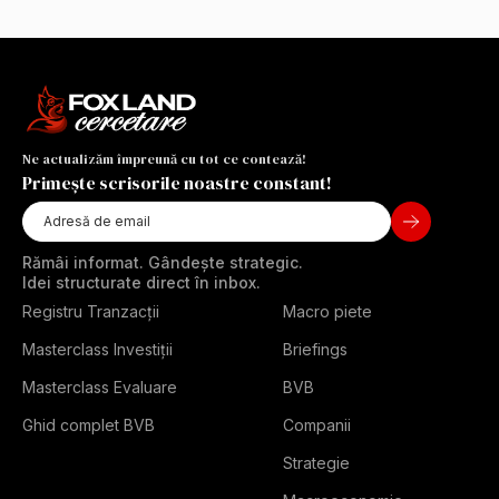
Ne actualizăm împreună cu tot ce contează!
Primește scrisorile noastre constant!
Rămâi informat. Gândește strategic.
Idei structurate direct în inbox.
Registru Tranzacții
Macro piete
Masterclass Investiții
Briefings
Masterclass Evaluare
BVB
Ghid complet BVB
Companii
Strategie