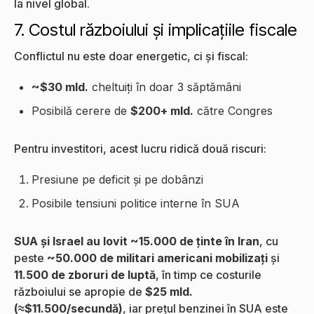
la nivel global.
7. Costul războiului și implicațiile fiscale
Conflictul nu este doar energetic, ci și fiscal:
~$30 mld.
cheltuiți în doar 3 săptămâni
Posibilă cerere de
$200+ mld.
către Congres
Pentru investitori, acest lucru ridică două riscuri:
Presiune pe deficit și pe dobânzi
Posibile tensiuni politice interne în SUA
SUA și Israel au lovit ~15.000 de ținte în Iran
, cu
peste
~50.000 de militari americani mobilizați
și
11.500 de zboruri de luptă
, în timp ce costurile
războiului se apropie de
$25 mld.
(≈$11.500/secundă)
, iar prețul benzinei în SUA este