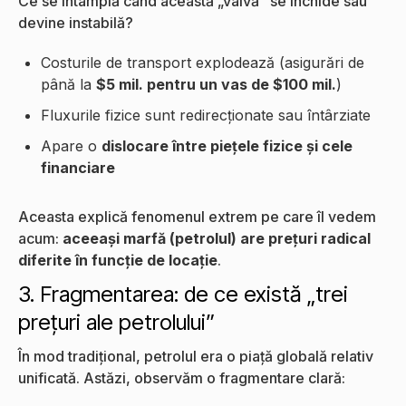
Ce se întâmplă când această „valvă” se închide sau
devine instabilă?
Costurile de transport explodează (asigurări de
până la
$5 mil. pentru un vas de $100 mil.
)
Fluxurile fizice sunt redirecționate sau întârziate
Apare o
dislocare între piețele fizice și cele
financiare
Aceasta explică fenomenul extrem pe care îl vedem
acum:
aceeași marfă (petrolul) are prețuri radical
diferite în funcție de locație
.
3. Fragmentarea: de ce există „trei
prețuri ale petrolului”
În mod tradițional, petrolul era o piață globală relativ
unificată. Astăzi, observăm o fragmentare clară: