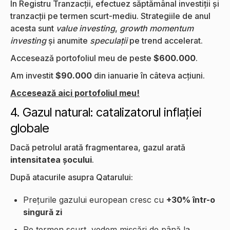
În Registru Tranzacții, efectuez săptămânal investiții și
tranzacții pe termen scurt-mediu. Strategiile de anul
acesta sunt
value investing
,
growth momentum
investing
și anumite
speculații
pe trend accelerat.
Accesează portofoliul meu de peste
$600.000
.
Am investit
$90.000
din ianuarie în câteva acțiuni.
Accesează aici portofoliul meu!
4. Gazul natural: catalizatorul inflației
globale
Dacă petrolul arată fragmentarea, gazul arată
intensitatea șocului
.
După atacurile asupra Qatarului:
Prețurile gazului european cresc cu
+30% într-o
singură zi
Pe termen scurt, vedem mișcări de până la