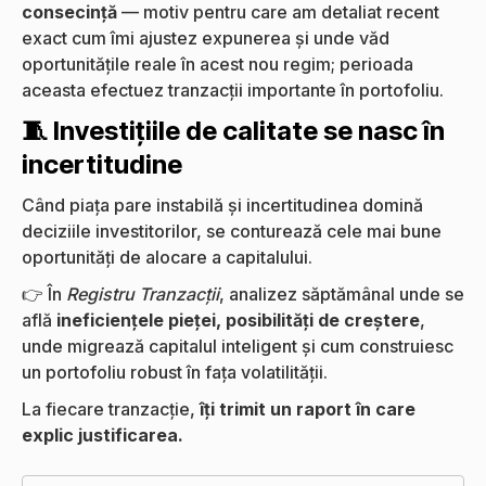
consecință
— motiv pentru care am detaliat recent
exact cum îmi ajustez expunerea și unde văd
oportunitățile reale în acest nou regim; perioada
aceasta efectuez tranzacții importante în portofoliu.
🧵 Investițiile de calitate se nasc în
incertitudine
Când piața pare instabilă și incertitudinea domină
deciziile investitorilor, se conturează cele mai bune
oportunități de alocare a capitalului.
👉 În
Registru Tranzacții
, analizez săptămânal unde se
află
ineficiențele pieței, posibilități de creștere
,
unde migrează capitalul inteligent și cum construiesc
un portofoliu robust în fața volatilității.
La fiecare tranzacție,
îți trimit un raport în care
explic justificarea.