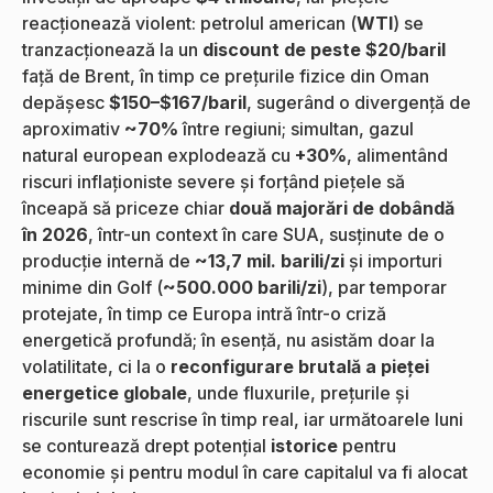
reacționează violent: petrolul american (
WTI
) se
tranzacționează la un
discount de peste $20/baril
față de Brent, în timp ce prețurile fizice din Oman
depășesc
$150–$167/baril
, sugerând o divergență de
aproximativ
~70%
între regiuni; simultan, gazul
natural european explodează cu
+30%
, alimentând
riscuri inflaționiste severe și forțând piețele să
înceapă să priceze chiar
două majorări de dobândă
în 2026
, într-un context în care SUA, susținute de o
producție internă de
~13,7 mil. barili/zi
și importuri
minime din Golf (
~500.000 barili/zi
), par temporar
protejate, în timp ce Europa intră într-o criză
energetică profundă; în esență, nu asistăm doar la
volatilitate, ci la o
reconfigurare brutală a pieței
energetice globale
, unde fluxurile, prețurile și
riscurile sunt rescrise în timp real, iar următoarele luni
se conturează drept potențial
istorice
pentru
economie și pentru modul în care capitalul va fi alocat