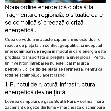
Noua ordine energetică globală: la
fragmentare regională, o situație care
se complică și creează o criză
energetică..
Ceea ce vedem în aceste săptămâni nu este doar o
reacție de piață la un conflict geopolitic, ci începutul
unei
schimbări de regim
în modul în care energia este
produsă, transportată și prețuită la nivel global. Pentru
un investitor, întrebarea nu este „cât mai urcă
petrolul?”, ci
ce tip de piață se formează
. Pentru că
totul se schimbă..cu acest război.
1. Punctul de ruptură: infrastructura
energetică devine țintă
Lovirea câmpului de gaze
South Pars
– cel mai mare
zăcământ de gaze din lume – marchează o schimbare