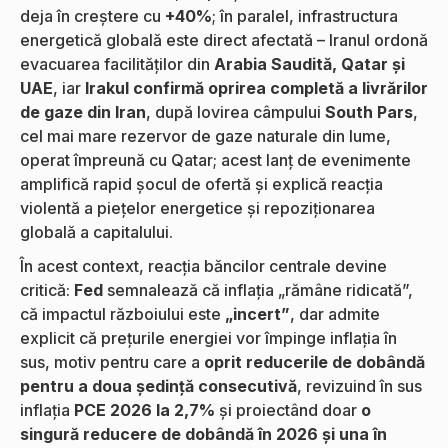
deja în creștere cu
+40%
; în paralel, infrastructura
energetică globală este direct afectată – Iranul ordonă
evacuarea facilităților din
Arabia Saudită, Qatar și
UAE
, iar
Irakul confirmă oprirea completă a livrărilor
de gaze din Iran
, după lovirea câmpului
South Pars
,
cel mai mare rezervor de gaze naturale din lume,
operat împreună cu Qatar; acest lanț de evenimente
amplifică rapid șocul de ofertă și explică reacția
violentă a piețelor energetice și repoziționarea
globală a capitalului.
În acest context, reacția băncilor centrale devine
critică:
Fed
semnalează că inflația „rămâne ridicată”,
că impactul războiului este
„incert”
, dar admite
explicit că prețurile energiei vor împinge inflația în
sus, motiv pentru care a
oprit reducerile de dobândă
pentru a doua ședință consecutivă
, revizuind în sus
inflația
PCE 2026 la 2,7%
și proiectând doar
o
singură reducere de dobândă în 2026 și una în