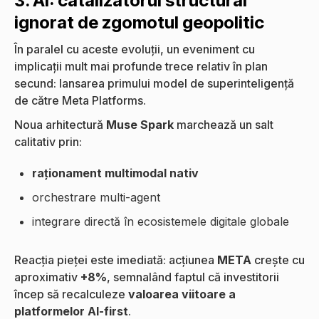
3. AI: catalizatorul structural
ignorat de zgomotul geopolitic
În paralel cu aceste evoluții, un eveniment cu
implicații mult mai profunde trece relativ în plan
secund: lansarea primului model de superinteligență
de către Meta Platforms.
Noua arhitectură
Muse Spark
marchează un salt
calitativ prin:
raționament multimodal nativ
orchestrare multi-agent
integrare directă în ecosistemele digitale globale
Reacția pieței este imediată: acțiunea
META
crește cu
aproximativ
+8%
, semnalând faptul că investitorii
încep să recalculeze
valoarea viitoare a
platformelor AI-first
.