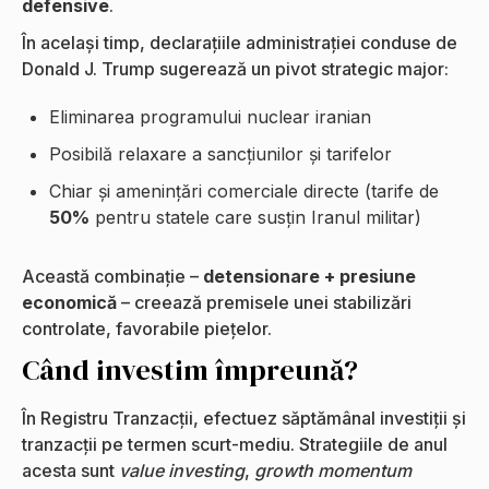
defensive
.
În același timp, declarațiile administrației conduse de
Donald J. Trump sugerează un pivot strategic major:
Eliminarea programului nuclear iranian
Posibilă relaxare a sancțiunilor și tarifelor
Chiar și amenințări comerciale directe (tarife de
50%
pentru statele care susțin Iranul militar)
Această combinație –
detensionare + presiune
economică
– creează premisele unei stabilizări
controlate, favorabile piețelor.
Când investim împreună?
În Registru Tranzacții, efectuez săptămânal investiții și
tranzacții pe termen scurt-mediu. Strategiile de anul
acesta sunt
value investing
,
growth momentum