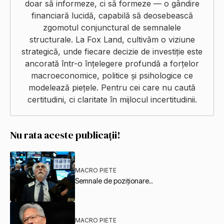
doar să informeze, ci să formeze — o gândire
financiară lucidă, capabilă să deosebească
zgomotul conjunctural de semnalele
structurale. La Fox Land, cultivăm o viziune
strategică, unde fiecare decizie de investiție este
ancorată într-o înțelegere profundă a forțelor
macroeconomice, politice și psihologice ce
modelează piețele. Pentru cei care nu caută
certitudini, ci claritate în mijlocul incertitudinii.
Nu rata aceste publicații!
MACRO PIETE
Semnale de poziționare..
MACRO PIETE