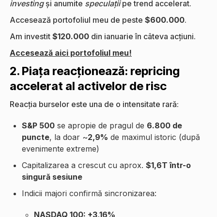
investing
și anumite
speculații
pe trend accelerat.
Accesează portofoliul meu de peste
$600.000
.
Am investit
$120.000
din ianuarie în câteva acțiuni.
Accesează aici portofoliul meu!
2. Piața reacționează: repricing
accelerat al activelor de risc
Reacția burselor este una de o intensitate rară:
S&P 500
se apropie de pragul de
6.800 de
puncte
, la doar ~
2,9%
de maximul istoric (după
evenimente extreme)
Capitalizarea a crescut cu aprox.
$1,6T într-o
singură sesiune
Indicii majori confirmă sincronizarea:
NASDAQ 100: +3,16%