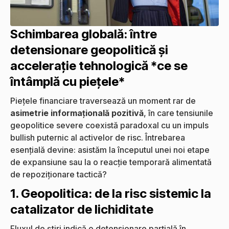
Schimbarea globală: între
detensionare geopolitică și
accelerație tehnologică *ce se
întâmplă cu piețele*
Piețele financiare traversează un moment rar de
asimetrie informațională pozitivă
, în care tensiunile
geopolitice severe coexistă paradoxal cu un impuls
bullish puternic al activelor de risc. Întrebarea
esențială devine: asistăm la începutul unei noi etape
de expansiune sau la o reacție temporară alimentată
de repoziționare tactică?
1. Geopolitica: de la risc sistemic la
catalizator de lichiditate
Fluxul de știri indică o detensionare parțială în