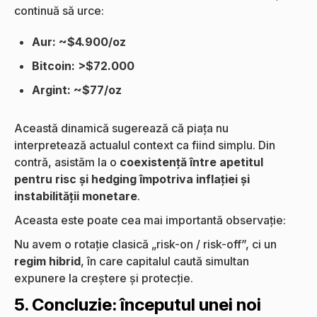
continuă să urce:
Aur: ~$4.900/oz
Bitcoin: >$72.000
Argint: ~$77/oz
Această dinamică sugerează că piața nu
interpretează actualul context ca fiind simplu. Din
contră, asistăm la o
coexistență între apetitul
pentru risc și hedging împotriva inflației și
instabilității monetare
.
Aceasta este poate cea mai importantă observație:
Nu avem o rotație clasică „risk-on / risk-off”, ci un
regim hibrid
, în care capitalul caută simultan
expunere la creștere și protecție.
5. Concluzie: începutul unei noi