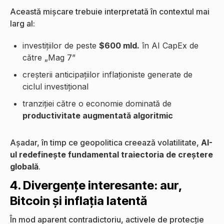
Această mișcare trebuie interpretată în contextul mai
larg al:
investițiilor de peste
$600 mld.
în AI CapEx de
către „Mag 7”
creșterii anticipațiilor inflaționiste generate de
ciclul investițional
tranziției către o economie dominată de
productivitate augmentată algoritmic
Așadar, în timp ce geopolitica creează volatilitate,
AI-
ul redefinește fundamental traiectoria de creștere
globală
.
4. Divergențe interesante: aur,
Bitcoin și inflația latentă
În mod aparent contradictoriu, activele de protecție