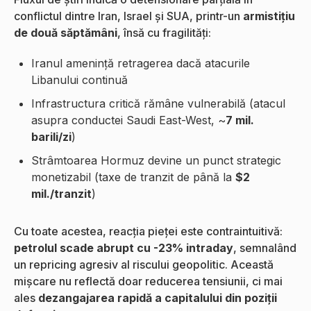
conflictul dintre Iran, Israel și SUA, printr-un
armistițiu
de două săptămâni
, însă cu fragilități:
Iranul amenință retragerea dacă atacurile
Libanului continuă
Infrastructura critică rămâne vulnerabilă (atacul
asupra conductei Saudi East-West, ~
7 mil.
barili/zi
)
Strâmtoarea Hormuz devine un punct strategic
monetizabil (taxe de tranzit de până la
$2
mil./tranzit
)
Cu toate acestea, reacția pieței este contraintuitivă:
petrolul scade abrupt cu -23% intraday
, semnalând
un repricing agresiv al riscului geopolitic. Această
mișcare nu reflectă doar reducerea tensiunii, ci mai
ales
dezangajarea rapidă a capitalului din poziții