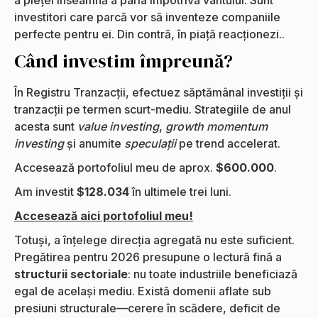
investitori care parcă vor să inventeze companiile
perfecte pentru ei. Din contră, în piață reacționezi..
Când investim împreună?
În Registru Tranzacții, efectuez săptămânal investiții și
tranzacții pe termen scurt-mediu. Strategiile de anul
acesta sunt
value investing
,
growth momentum
investing
și anumite
speculații
pe trend accelerat.
Accesează portofoliul meu de aprox.
$600.000
.
Am investit
$128.034
în ultimele trei luni.
Accesează aici portofoliul meu!
Totuși, a înțelege direcția agregată nu este suficient.
Pregătirea pentru 2026 presupune o lectură fină a
structurii sectoriale
: nu toate industriile beneficiază
egal de același mediu. Există domenii aflate sub
presiuni structurale—cerere în scădere, deficit de