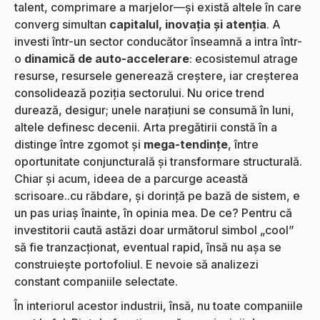
talent, comprimare a marjelor—și există altele în care
converg simultan
capitalul, inovația și atenția
. A
investi într-un sector conducător înseamnă a intra într-
o
dinamică de auto-accelerare
: ecosistemul atrage
resurse, resursele generează creștere, iar creșterea
consolidează poziția sectorului. Nu orice trend
durează, desigur; unele narațiuni se consumă în luni,
altele definesc decenii. Arta pregătirii constă în a
distinge între zgomot și
mega-tendințe
, între
oportunitate conjuncturală și transformare structurală.
Chiar și acum, ideea de a parcurge această
scrisoare..cu răbdare, și dorință pe bază de sistem, e
un pas uriaș înainte, în opinia mea. De ce? Pentru că
investitorii caută astăzi doar următorul simbol „cool”
să fie tranzacționat, eventual rapid, însă nu așa se
construiește portofoliul. E nevoie să analizezi
constant companiile selectate.
În interiorul acestor industrii, însă, nu toate companiile