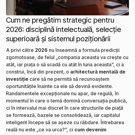
Cum ne pregătim strategic pentru
2026: disciplină intelectuală, selecție
superioară și sistemul poziționării
A privi către
2026
nu înseamnă a formula predicții
zgomotoase, de felul „compania aceasta va crește cu
atât, iar piața o să scadă cu atât în luna aceasta”, ci a
construi, încă din prezent, o
arhitectură mentală de
investiție
care să ne permită să recunoaștem
oportunitățile înainte ca ele să devină evidente.
Randamentele excepționale nu apar, de regulă, în
momentul în care o temă domină conversația publică,
ci în intervalul mai discret în care structurile de piață
se formează, bazele se consolidează, iar capitalul
inteligent începe să se așeze cu răbdare. Întrebarea
reală nu este „ce va urca?”, ci
cum devenim