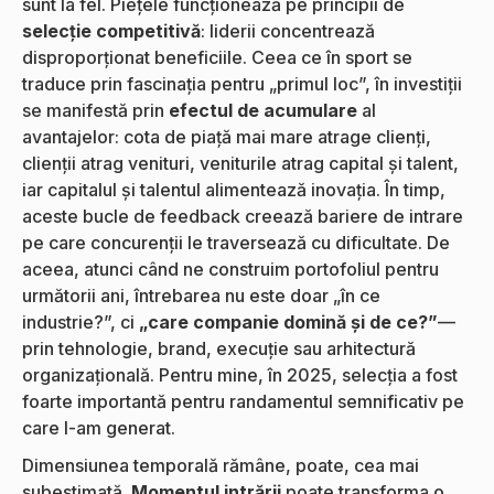
sunt la fel. Piețele funcționează pe principii de
selecție competitivă
: liderii concentrează
disproporționat beneficiile. Ceea ce în sport se
traduce prin fascinația pentru „primul loc”, în investiții
se manifestă prin
efectul de acumulare
al
avantajelor: cota de piață mai mare atrage clienți,
clienții atrag venituri, veniturile atrag capital și talent,
iar capitalul și talentul alimentează inovația. În timp,
aceste bucle de feedback creează bariere de intrare
pe care concurenții le traversează cu dificultate. De
aceea, atunci când ne construim portofoliul pentru
următorii ani, întrebarea nu este doar „în ce
industrie?”, ci
„care companie domină și de ce?”
—
prin tehnologie, brand, execuție sau arhitectură
organizațională. Pentru mine, în 2025, selecția a fost
foarte importantă pentru randamentul semnificativ pe
care l-am generat.
Dimensiunea temporală rămâne, poate, cea mai
subestimată.
Momentul intrării
poate transforma o