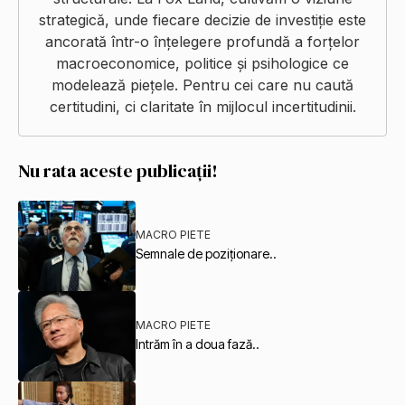
strategică, unde fiecare decizie de investiție este
ancorată într-o înțelegere profundă a forțelor
macroeconomice, politice și psihologice ce
modelează piețele. Pentru cei care nu caută
certitudini, ci claritate în mijlocul incertitudinii.
Nu rata aceste publicații!
MACRO PIETE
Semnale de poziționare..
MACRO PIETE
Intrăm în a doua fază..