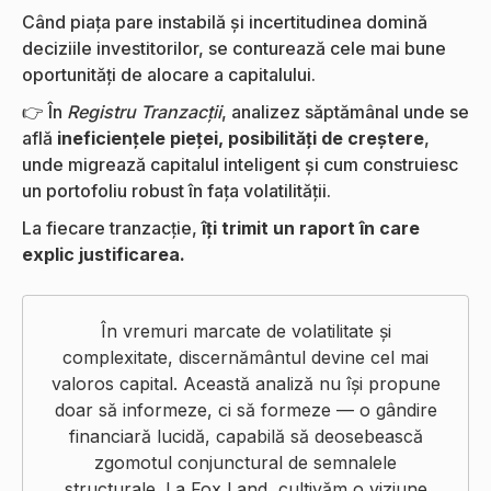
Când piața pare instabilă și incertitudinea domină
deciziile investitorilor, se conturează cele mai bune
oportunități de alocare a capitalului.
👉 În
Registru Tranzacții
, analizez săptămânal unde se
află
ineficiențele pieței, posibilități de creștere
,
unde migrează capitalul inteligent și cum construiesc
un portofoliu robust în fața volatilității.
La fiecare tranzacție,
îți trimit un raport în care
explic justificarea.
În vremuri marcate de volatilitate și
complexitate, discernământul devine cel mai
valoros capital. Această analiză nu își propune
doar să informeze, ci să formeze — o gândire
financiară lucidă, capabilă să deosebească
zgomotul conjunctural de semnalele
structurale. La Fox Land, cultivăm o viziune