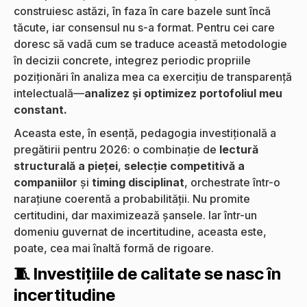
construiesc astăzi, în faza în care bazele sunt încă
tăcute, iar consensul nu s-a format. Pentru cei care
doresc să vadă cum se traduce această metodologie
în decizii concrete, integrez periodic propriile
poziționări în analiza mea ca exercițiu de transparență
intelectuală—
analizez și optimizez portofoliul meu
constant.
Aceasta este, în esență, pedagogia investițională a
pregătirii pentru 2026: o combinație de
lectură
structurală a pieței
,
selecție competitivă a
companiilor
și
timing disciplinat
, orchestrate într-o
narațiune coerentă a probabilității. Nu promite
certitudini, dar maximizează șansele. Iar într-un
domeniu guvernat de incertitudine, aceasta este,
poate, cea mai înaltă formă de rigoare.
🧵 Investițiile de calitate se nasc în
incertitudine