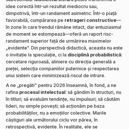
idee corectă într-un rezultat mediocru sau,
dimpotrivă, într-un randament asimetric. Într-o piață
favorabilă, cumpărarea pe
retrageri constructive
—
în zone în care trendul rămâne intact, dar entuziasmul
de moment se estompează—oferă un raport risc-
randament superior față de urmărirea maximelor
„evidente”. Din perspectivă didactică, aceasta nu este
o invitație la speculație, ci la
disciplină probabilistică
:
cercetare riguroasă, aliniere cu direcția generală a
pieței, selecția companiilor puternice și respectarea
unui sistem care minimizează riscul de intrare.
A ne „pregăti” pentru 2026 înseamnă, în fond, a ne
rafina
procesul intelectual
: să gândim în structuri, nu
în titluri; să evaluăm tendințe, nu impulsuri; să căutăm
lideri, nu simple povești; să acționăm pe baza
probabilităților, nu a emoțiilor colective. Marile
câștiguri ale următorului ciclu vor părea, în
retrospectivă, evidente. În realitate, ele se