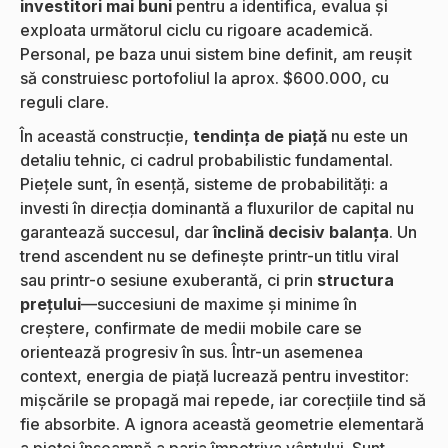
investitori mai buni
pentru a identifica, evalua și
exploata următorul ciclu cu rigoare academică.
Personal, pe baza unui sistem bine definit, am reușit
să construiesc portofoliul la aprox. $600.000, cu
reguli clare.
În această construcție,
tendința de piață
nu este un
detaliu tehnic, ci cadrul probabilistic fundamental.
Piețele sunt, în esență, sisteme de probabilități: a
investi în direcția dominantă a fluxurilor de capital nu
garantează succesul, dar
înclină decisiv balanța
. Un
trend ascendent nu se definește printr-un titlu viral
sau printr-o sesiune exuberantă, ci prin
structura
prețului
—succesiuni de maxime și minime în
creștere, confirmate de medii mobile care se
orientează progresiv în sus. Într-un asemenea
context, energia de piață lucrează pentru investitor:
mișcările se propagă mai repede, iar corecțiile tind să
fie absorbite. A ignora această geometrie elementară
a pieței înseamnă a paria împotriva vântului. Sunt