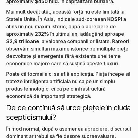
aproximativ
$450 mld.
în capitalizare bursieră.
Mai mult decât atât, această forță nu este limitată la
Statele Unite. În Asia, indicele sud-coreean
KOSPI
a
atins un nou maxim istoric, după o apreciere de
aproximativ
232%
în ultimul an, adăugând aproape
$2,9 trilioane
la valoarea companiilor listate. Rareori
observăm simultan maxime istorice pe multiple piețe
dezvoltate și emergente fără existența unei teme
economice majore care să susțină aceste fluxuri..
Poate că tocmai aici se află explicația. Piața începe să
trateze inteligența artificială nu ca pe un simplu
produs tehnologic, ci ca pe o infrastructură
economică de importanță strategică.
De ce continuă să urce piețele în ciuda
scepticismului?
În mod normal, după o asemenea apreciere, discursul
dominant ar trebui să fie despre supraevaluare,