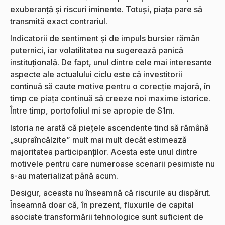
exuberanță și riscuri iminente. Totuși, piața pare să
transmită exact contrariul.
Indicatorii de sentiment și de impuls bursier rămân
puternici, iar volatilitatea nu sugerează panică
instituțională. De fapt, unul dintre cele mai interesante
aspecte ale actualului ciclu este că investitorii
continuă să caute motive pentru o corecție majoră, în
timp ce piața continuă să creeze noi maxime istorice.
Între timp, portofoliul mi se apropie de $1m.
Istoria ne arată că piețele ascendente tind să rămână
„supraîncălzite” mult mai mult decât estimează
majoritatea participanților. Acesta este unul dintre
motivele pentru care numeroase scenarii pesimiste nu
s-au materializat până acum.
Desigur, aceasta nu înseamnă că riscurile au dispărut.
Înseamnă doar că, în prezent, fluxurile de capital
asociate transformării tehnologice sunt suficient de