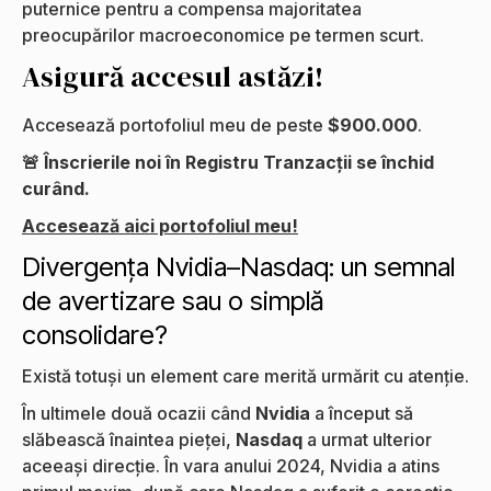
puternice pentru a compensa majoritatea
preocupărilor macroeconomice pe termen scurt.
Asigură accesul astăzi!
Accesează portofoliul meu de peste
$900.000
.
🚨 Înscrierile noi în Registru Tranzacții se închid
curând.
Accesează aici portofoliul meu!
Divergența Nvidia–Nasdaq: un semnal
de avertizare sau o simplă
consolidare?
Există totuși un element care merită urmărit cu atenție.
În ultimele două ocazii când
Nvidia
a început să
slăbească înaintea pieței,
Nasdaq
a urmat ulterior
aceeași direcție. În vara anului 2024, Nvidia a atins