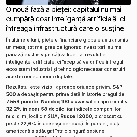
O nouă fază a pieței: capitalul nu mai
cumpără doar inteligență artificială, ci
întreaga infrastructură care o susține
În ultimele luni, piețele financiare globale au transmis
un mesaj tot mai greu de ignorat: investitorii nu mai
pariază exclusiv pe câțiva lideri ai revoluției
inteligenței artificiale, ci încep să valorifice întregul
ecosistem industrial și tehnologic necesar construirii
acestei noi economii digitale.
Rezultatul este vizibil aproape oriunde privim.
S&P
500
a depășit pentru prima dată în istorie pragul de
7.556 puncte
,
Nasdaq 100
a avansat cu aproximativ
32,2% în doar 58 de zile
, iar indicele companiilor
mici și mijlocii din SUA,
Russell 2000
, a crescut cu
peste
22,6%
în aceeași perioadă. În paralel, piața
americană a adăugat într-o singură sesiune