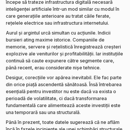
începe să trateze infrastructura digitală necesară
inteligenței artificiale într-un mod similar cu modul în
care generațiile anterioare au tratat căile ferate,
rețelele electrice sau infrastructura internetului.
Aurul și argintul urcă simultan cu acțiunile. Indicii
bursieri ating maxime istorice. Companiile de
memorie, servere și rețelistică înregistrează creșteri
explozive ale veniturilor și profitabilității. Iar instituțiile
continuă să caute expunere către segmente care,
până recent, erau considerate nișe tehnice.
Desigur, corecțiile vor apărea inevitabil. Ele fac parte
din orice piață ascendentă sănătoasă. Însă întrebarea
esențială pentru investitor nu este dacă va exista o
perioadă de volatilitate, ci dacă transformarea
fundamentală care alimentează aceste investiții este
una temporară sau una structurală.
Până în prezent, toate datele sugerează că ne aflăm
încă în fazele incipiente ale unei schimbări structurale