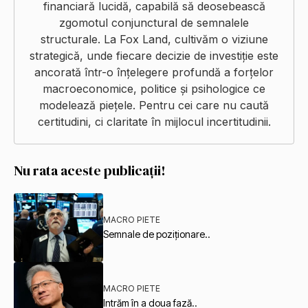
financiară lucidă, capabilă să deosebească
zgomotul conjunctural de semnalele
structurale. La Fox Land, cultivăm o viziune
strategică, unde fiecare decizie de investiție este
ancorată într-o înțelegere profundă a forțelor
macroeconomice, politice și psihologice ce
modelează piețele. Pentru cei care nu caută
certitudini, ci claritate în mijlocul incertitudinii.
Nu rata aceste publicații!
MACRO PIETE
Semnale de poziționare..
MACRO PIETE
Intrăm în a doua fază..