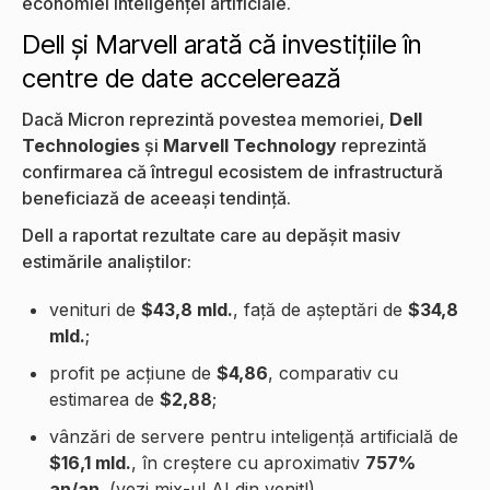
economiei inteligenței artificiale.
Dell și Marvell arată că investițiile în
centre de date accelerează
Dacă Micron reprezintă povestea memoriei,
Dell
Technologies
și
Marvell Technology
reprezintă
confirmarea că întregul ecosistem de infrastructură
beneficiază de aceeași tendință.
Dell a raportat rezultate care au depășit masiv
estimările analiștilor:
venituri de
$43,8 mld.
, față de așteptări de
$34,8
mld.
;
profit pe acțiune de
$4,86
, comparativ cu
estimarea de
$2,88
;
vânzări de servere pentru inteligență artificială de
$16,1 mld.
, în creștere cu aproximativ
757%
an/an
. (vezi mix-ul AI din venit!)