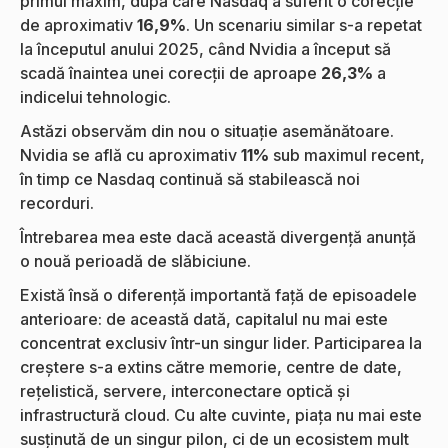
primul maxim, după care Nasdaq a suferit o corecție
de aproximativ
16,9%
. Un scenariu similar s-a repetat
la începutul anului 2025, când Nvidia a început să
scadă înaintea unei corecții de aproape
26,3%
a
indicelui tehnologic.
Astăzi observăm din nou o situație asemănătoare.
Nvidia se află cu aproximativ
11%
sub maximul recent,
în timp ce Nasdaq continuă să stabilească noi
recorduri.
Întrebarea mea este dacă această divergență anunță
o nouă perioadă de slăbiciune.
Există însă o diferență importantă față de episoadele
anterioare: de această dată, capitalul nu mai este
concentrat exclusiv într-un singur lider. Participarea la
creștere s-a extins către memorie, centre de date,
rețelistică, servere, interconectare optică și
infrastructură cloud. Cu alte cuvinte, piața nu mai este
susținută de un singur pilon, ci de un ecosistem mult