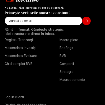
Ne actualizăm împreună cu tot ce contează!
Primește scrisorile noastre constant!
Rămâi informat. Gândește strategic.
Idei structurate direct în inbox.
Registru Tranzacții
Macro piete
Masterclass Investiții
Briefings
Masterclass Evaluare
BVB
Ghid complet BVB
Companii
Strategie
Macroeconomie
Log in clienti
Politică de confidențialitate