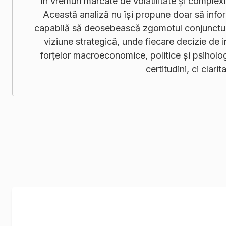
În vremuri marcate de volatilitate și complex
Această analiză nu își propune doar să info
capabilă să deosebească zgomotul conjunctura
viziune strategică, unde fiecare decizie de i
forțelor macroeconomice, politice și psiholo
certitudini, ci clarit