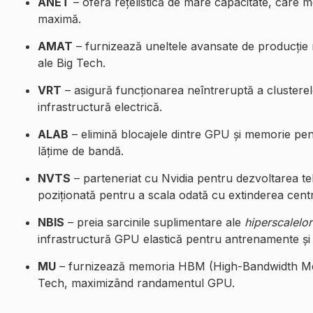
ANET
– oferă rețelistică de mare capacitate, care m
maximă.
AMAT
– furnizează uneltele avansate de producție n
ale Big Tech.
VRT
– asigură funcționarea neîntreruptă a clusterelo
infrastructură electrică.
ALAB
– elimină blocajele dintre GPU și memorie pent
lățime de bandă.
NVTS
– parteneriat cu Nvidia pentru dezvoltarea te
poziționată pentru a scala odată cu extinderea centr
NBIS
– preia sarcinile suplimentare ale
hiperscalelor
infrastructură GPU elastică pentru antrenamente și i
MU
– furnizează memoria HBM (High-Bandwidth Memo
Tech, maximizând randamentul GPU.