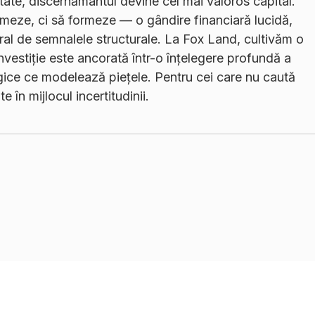
itate, discernământul devine cel mai valoros capital.
rmeze, ci să formeze — o gândire financiară lucidă,
l de semnalele structurale. La Fox Land, cultivăm o
nvestiție este ancorată într-o înțelegere profundă a
gice ce modelează piețele. Pentru cei care nu caută
ate în mijlocul incertitudinii.