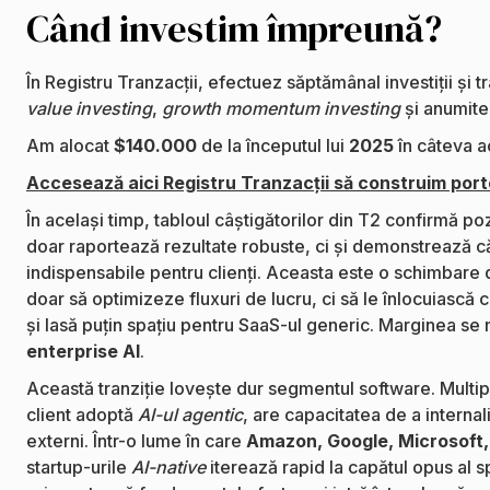
Când investim împreună?
În Registru Tranzacții, efectuez săptămânal investiții și 
value investing
,
growth momentum investing
și anumit
Am alocat
$140.000
de la începutul lui
2025
în câteva ac
Accesează aici Registru Tranzacții să construim porto
În același timp, tabloul câștigătorilor din T2 confirmă po
doar raportează rezultate robuste, ci și demonstrează că 
indispensabile pentru clienți. Aceasta este o schimbar
doar să optimizeze fluxuri de lucru, ci să le înlocuiasc
și lasă puțin spațiu pentru SaaS-ul generic. Marginea se 
enterprise AI
.
Această tranziție lovește dur segmentul software. Multip
client adoptă
AI-ul agentic
, are capacitatea de a internal
externi. Într-o lume în care
Amazon, Google, Microsoft,
startup-urile
AI-native
iterează rapid la capătul opus al spe