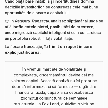
Când piața pare instabilă și incertitudinea domină
deciziile investitorilor, se conturează cele mai bune
oportunități de alocare a capitalului.
👉 În
Registru Tranzacții
, analizez săptămânal unde se
află
ineficiențele pieței, posibilități de creștere
,
unde migrează capitalul inteligent și cum construiesc
un portofoliu robust în fața volatilității.
La fiecare tranzacție,
îți trimit un raport în care
explic justificarea.
În vremuri marcate de volatilitate și
complexitate, discernământul devine cel mai
valoros capital. Această analiză nu își propune
doar să informeze, ci să formeze — o gândire
financiară lucidă, capabilă să deosebească
zgomotul conjunctural de semnalele
structurale. La Fox Land, cultivăm o viziune