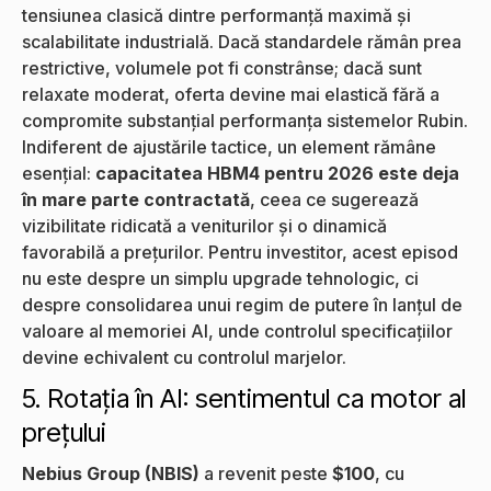
tensiunea clasică dintre performanță maximă și
scalabilitate industrială. Dacă standardele rămân prea
restrictive, volumele pot fi constrânse; dacă sunt
relaxate moderat, oferta devine mai elastică fără a
compromite substanțial performanța sistemelor Rubin.
Indiferent de ajustările tactice, un element rămâne
esențial:
capacitatea HBM4 pentru 2026 este deja
în mare parte contractată
, ceea ce sugerează
vizibilitate ridicată a veniturilor și o dinamică
favorabilă a prețurilor. Pentru investitor, acest episod
nu este despre un simplu upgrade tehnologic, ci
despre consolidarea unui regim de putere în lanțul de
valoare al memoriei AI, unde controlul specificațiilor
devine echivalent cu controlul marjelor.
5. Rotația în AI: sentimentul ca motor al
prețului
Nebius Group (NBIS)
a revenit peste
$100
, cu