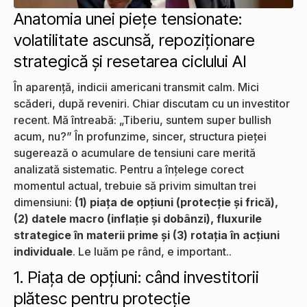
Anatomia unei piețe tensionate:
volatilitate ascunsă, repoziționare
strategică și resetarea ciclului AI
În aparență, indicii americani transmit calm. Mici
scăderi, după reveniri. Chiar discutam cu un investitor
recent. Mă întreabă: „Tiberiu, suntem super bullish
acum, nu?” În profunzime, sincer, structura pieței
sugerează o acumulare de tensiuni care merită
analizată sistematic. Pentru a înțelege corect
momentul actual, trebuie să privim simultan trei
dimensiuni:
(1) piața de opțiuni (protecție și frică),
(2) datele macro (inflație și dobânzi), fluxurile
strategice în materii prime și (3) rotația în acțiuni
individuale
. Le luăm pe rând, e important..
1. Piața de opțiuni: când investitorii
plătesc pentru protecție