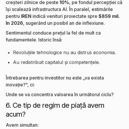
creșteri zilnice de peste
10%
, pe fondul percepției că
își scalează infrastructura AI. În paralel, estimările
pentru
IREN
indică venituri proiectate spre
$859 mil.
în 2026
, sugerând un posibil an de inflexiune.
Sentimentul conduce prețul la fel de mult ca
fundamentele. Istoric însă:
Revoluțiile tehnologice nu au distrus economia.
Au redistribuit capitalul și competențele.
Întrebarea pentru investitor nu este „va exista
inovație?”, ci:
Unde se va concentra valoarea în următorul ciclu?
6. Ce tip de regim de piață avem
acum?
Avem simultan: