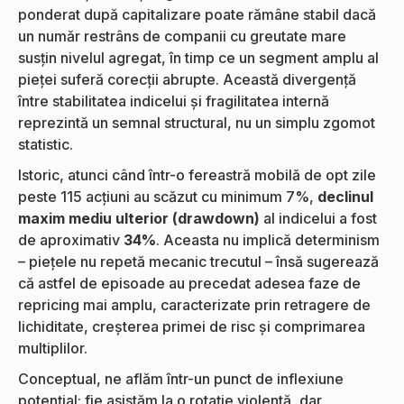
ponderat după capitalizare poate rămâne stabil dacă
un număr restrâns de companii cu greutate mare
susțin nivelul agregat, în timp ce un segment amplu al
pieței suferă corecții abrupte. Această divergență
între stabilitatea indicelui și fragilitatea internă
reprezintă un semnal structural, nu un simplu zgomot
statistic.
Istoric, atunci când într-o fereastră mobilă de opt zile
peste 115 acțiuni au scăzut cu minimum 7%,
declinul
maxim mediu ulterior (drawdown)
al indicelui a fost
de aproximativ
34%
. Aceasta nu implică determinism
– piețele nu repetă mecanic trecutul – însă sugerează
că astfel de episoade au precedat adesea faze de
repricing mai amplu, caracterizate prin retragere de
lichiditate, creșterea primei de risc și comprimarea
multiplilor.
Conceptual, ne aflăm într-un punct de inflexiune
potențial: fie asistăm la o rotație violentă, dar