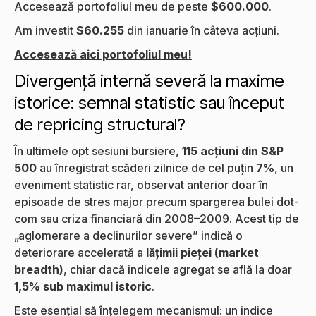
Accesează portofoliul meu de peste
$600.000
.
Am investit
$60.255
din ianuarie în câteva acțiuni.
Accesează aici portofoliul meu!
Divergență internă severă la maxime
istorice: semnal statistic sau început
de repricing structural?
În ultimele opt sesiuni bursiere,
115 acțiuni din S&P
500
au înregistrat scăderi zilnice de cel puțin
7%
, un
eveniment statistic rar, observat anterior doar în
episoade de stres major precum spargerea bulei dot-
com sau criza financiară din 2008–2009. Acest tip de
„aglomerare a declinurilor severe” indică o
deteriorare accelerată a
lățimii pieței (market
breadth)
, chiar dacă indicele agregat se află la doar
1,5% sub maximul istoric
.
Este esențial să înțelegem mecanismul: un indice