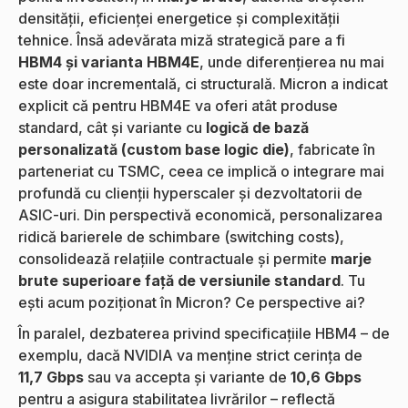
densității, eficienței energetice și complexității
tehnice. Însă adevărata miză strategică pare a fi
HBM4 și varianta HBM4E
, unde diferențierea nu mai
este doar incrementală, ci structurală. Micron a indicat
explicit că pentru HBM4E va oferi atât produse
standard, cât și variante cu
logică de bază
personalizată (custom base logic die)
, fabricate în
parteneriat cu TSMC, ceea ce implică o integrare mai
profundă cu clienții hyperscaler și dezvoltatorii de
ASIC-uri. Din perspectivă economică, personalizarea
ridică barierele de schimbare (switching costs),
consolidează relațiile contractuale și permite
marje
brute superioare față de versiunile standard
. Tu
ești acum poziționat în Micron? Ce perspective ai?
În paralel, dezbaterea privind specificațiile HBM4 – de
exemplu, dacă NVIDIA va menține strict cerința de
11,7 Gbps
sau va accepta și variante de
10,6 Gbps
pentru a asigura stabilitatea livrărilor – reflectă