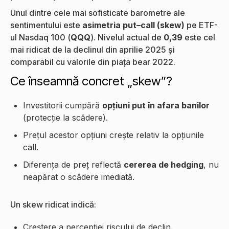
Unul dintre cele mai sofisticate barometre ale
sentimentului este
asimetria put–call (skew)
pe ETF-
ul Nasdaq 100 (
QQQ
). Nivelul actual de
0,39
este cel
mai ridicat de la declinul din aprilie 2025 și
comparabil cu valorile din piața bear 2022.
Ce înseamnă concret „skew”?
Investitorii cumpără
opțiuni put în afara banilor
(protecție la scădere).
Prețul acestor opțiuni crește relativ la opțiunile
call.
Diferența de preț reflectă
cererea de hedging
, nu
neapărat o scădere imediată.
Un skew ridicat indică:
Creștere a percepției riscului de declin.