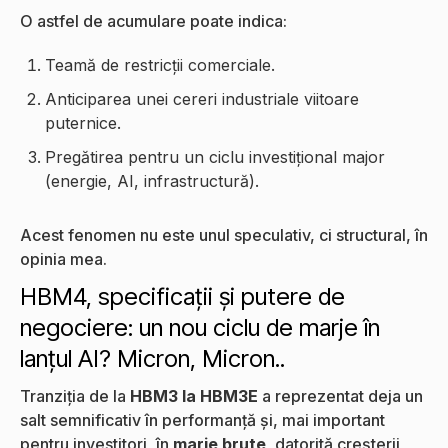
O astfel de acumulare poate indica:
Teamă de restricții comerciale.
Anticiparea unei cereri industriale viitoare
puternice.
Pregătirea pentru un ciclu investițional major
(energie, AI, infrastructură).
Acest fenomen nu este unul speculativ, ci structural, în
opinia mea.
HBM4, specificații și putere de
negociere: un nou ciclu de marje în
lanțul AI? Micron, Micron..
Tranziția de la
HBM3 la HBM3E
a reprezentat deja un
salt semnificativ în performanță și, mai important
pentru investitori, în
marje brute
, datorită creșterii