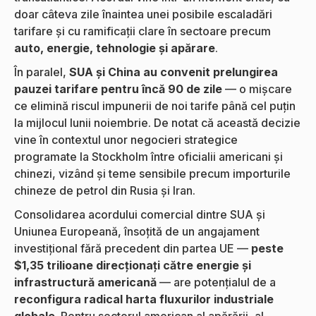
doar câteva zile înaintea unei posibile escaladări
tarifare și cu ramificații clare în sectoare precum
auto, energie, tehnologie și apărare
.
În paralel,
SUA și China au convenit prelungirea
pauzei tarifare pentru încă 90 de zile
— o mișcare
ce elimină riscul impunerii de noi tarife până cel puțin
la mijlocul lunii noiembrie. De notat că această decizie
vine în contextul unor negocieri strategice
programate la Stockholm între oficialii americani și
chinezi, vizând și teme sensibile precum importurile
chineze de petrol din Rusia și Iran.
Consolidarea acordului comercial dintre SUA și
Uniunea Europeană, însoțită de un angajament
investițional fără precedent din partea UE —
peste
$1,35 trilioane direcționați către energie și
infrastructură americană
— are potențialul de a
reconfigura radical harta fluxurilor industriale
globale
. Pentru sectorul american al apărării, al