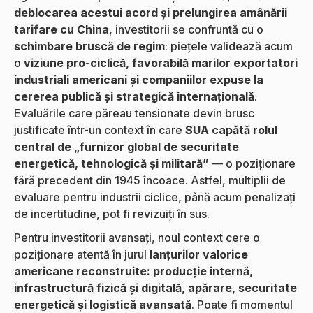
deblocarea acestui acord și prelungirea amânării
tarifare cu China
, investitorii se confruntă cu o
schimbare bruscă de regim
: piețele validează acum
o
viziune pro-ciclică, favorabilă marilor exportatori
industriali americani și companiilor expuse la
cererea publică și strategică internațională
.
Evaluările care păreau tensionate devin brusc
justificate într-un context în care
SUA capătă rolul
central de „furnizor global de securitate
energetică, tehnologică și militară”
— o poziționare
fără precedent din 1945 încoace. Astfel, multiplii de
evaluare pentru industrii ciclice, până acum penalizați
de incertitudine, pot fi revizuiți în sus.
Pentru investitorii avansați, noul context cere o
poziționare atentă în jurul
lanțurilor valorice
americane reconstruite: producție internă,
infrastructură fizică și digitală, apărare, securitate
energetică și logistică avansată
. Poate fi momentul