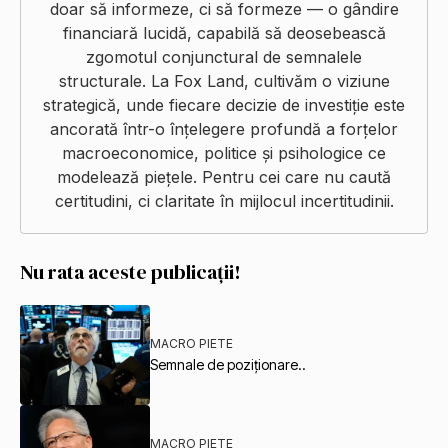
doar să informeze, ci să formeze — o gândire
financiară lucidă, capabilă să deosebească
zgomotul conjunctural de semnalele
structurale. La Fox Land, cultivăm o viziune
strategică, unde fiecare decizie de investiție este
ancorată într-o înțelegere profundă a forțelor
macroeconomice, politice și psihologice ce
modelează piețele. Pentru cei care nu caută
certitudini, ci claritate în mijlocul incertitudinii.
Nu rata aceste publicații!
MACRO PIETE
Semnale de poziționare..
MACRO PIETE