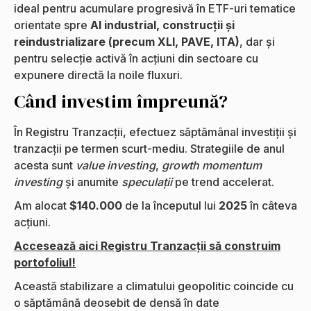
ideal pentru acumulare progresivă în ETF-uri tematice
orientate spre
AI industrial, construcții și
reindustrializare (precum XLI, PAVE, ITA)
, dar și
pentru selecție activă în acțiuni din sectoare cu
expunere directă la noile fluxuri.
Când investim împreună?
În Registru Tranzacții, efectuez săptămânal investiții și
tranzacții pe termen scurt-mediu. Strategiile de anul
acesta sunt
value investing
,
growth momentum
investing
și anumite
speculații
pe trend accelerat.
Am alocat
$140.000
de la începutul lui
2025
în câteva
acțiuni.
Accesează aici Registru Tranzacții să construim
portofoliul!
Această stabilizare a climatului geopolitic coincide cu
o săptămână deosebit de densă în date