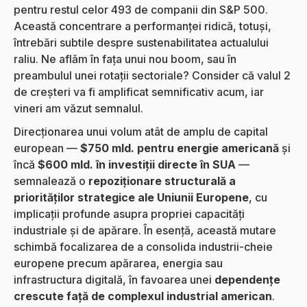
pentru restul celor 493 de companii din S&P 500.
Această concentrare a performanței ridică, totuși,
întrebări subtile despre sustenabilitatea actualului
raliu. Ne aflăm în fața unui nou boom, sau în
preambulul unei rotații sectoriale? Consider că valul 2
de creșteri va fi amplificat semnificativ acum, iar
vineri am văzut semnalul.
Direcționarea unui volum atât de amplu de capital
european —
$750 mld. pentru energie americană
și
încă
$600 mld. în investiții directe în SUA
—
semnalează o
repoziționare structurală a
priorităților strategice ale Uniunii Europene
, cu
implicații profunde asupra propriei capacități
industriale și de apărare. În esență, această mutare
schimbă focalizarea de a consolida industrii-cheie
europene precum apărarea, energia sau
infrastructura digitală, în favoarea unei
dependențe
crescute față de complexul industrial american
.