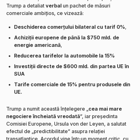
Trump a detaliat
verbal
un pachet de măsuri
comerciale ambițios, ce vizează:
Deschiderea comerțului bilateral cu tarif 0%
,
Achiziții europene de până la $750 mld. de
energie americană
,
Reducerea tarifelor la automobile la 15%
Investiții directe de $600 mld. din partea UE în
SUA
Tarife comerciale de 15% pentru produsele din
UE.
Trump a numit această înțelegere „
cea mai mare
negociere încheiată vreodată
”, iar președinta
Comisiei Europene, Ursula von der Leyen, a salutat
efectul de „predictibilitate” asupra relației
transatlantice. Acordul vine într-un moment critic, cu