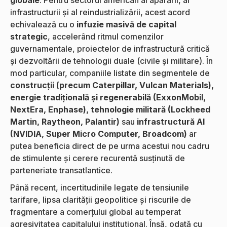
infrastructurii și al reindustrializării, acest acord
echivalează cu o
infuzie masivă de capital
strategic
, accelerând ritmul comenzilor
guvernamentale, proiectelor de infrastructură critică
și dezvoltării de tehnologii duale (civile și militare). În
mod particular, companiile listate din segmentele de
construcții (precum Caterpillar, Vulcan Materials),
energie tradițională și regenerabilă (ExxonMobil,
NextEra, Enphase), tehnologie militară (Lockheed
Martin, Raytheon, Palantir)
sau
infrastructură AI
(NVIDIA, Super Micro Computer, Broadcom)
ar
putea beneficia direct de pe urma acestui nou cadru
de stimulente și cerere recurentă susținută de
parteneriate transatlantice.
Până recent, incertitudinile legate de tensiunile
tarifare, lipsa clarității geopolitice și riscurile de
fragmentare a comerțului global au temperat
agresivitatea capitalului instituțional. Însă, odată cu