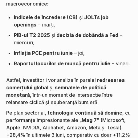
macroeconomice:
Indicele de încredere (CB)
și
JOLTs job
openings
– marți,
PIB-ul T2 2025
și
decizia de dobândă a Fed
–
miercuri,
Inflația PCE pentru iunie
– joi,
Raportul locurilor de muncă pentru iulie
– vineri.
Astfel, investitorii vor analiza în paralel
redresarea
comerțului global
și
semnalele de politică
monetară
, într-un moment de intersecție între
relansare ciclică și exuberanță bursieră.
Pe plan sectorial,
tehnologia continuă să domine
, cu
performanțe impresionante ale „
Mag 7
” (Microsoft,
Apple, NVIDIA, Alphabet, Amazon, Meta și Tesla):
+28,4% în ultimele 3 luni, comparativ cu doar +11,2%