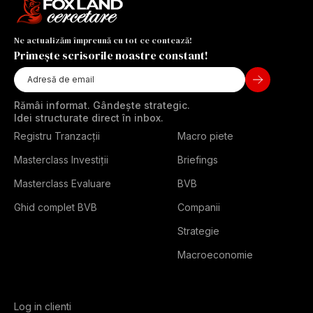
Ne actualizăm împreună cu tot ce contează!
Primește scrisorile noastre constant!
Rămâi informat. Gândește strategic.
Idei structurate direct în inbox.
Registru Tranzacții
Macro piete
Masterclass Investiții
Briefings
Masterclass Evaluare
BVB
Ghid complet BVB
Companii
Strategie
Macroeconomie
Log in clienti